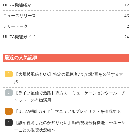
ULIZA機能紹介
12
ニュースリリース
43
フリートーク
2
ULIZA機能ガイド
24
最近の人気記事
【大規模配信もOK】特定の視聴者だけに動画を公開する方
法
【ライブ配信で活躍】双方向コミュニケーションツール「チ
ャット」の有効活用
【ULIZA機能ガイド】マニュアルプレイリストを作成する
【誰が視聴したのか知りたい】動画視聴分析機能 〜ユーザ
ーごとの視聴状況編〜