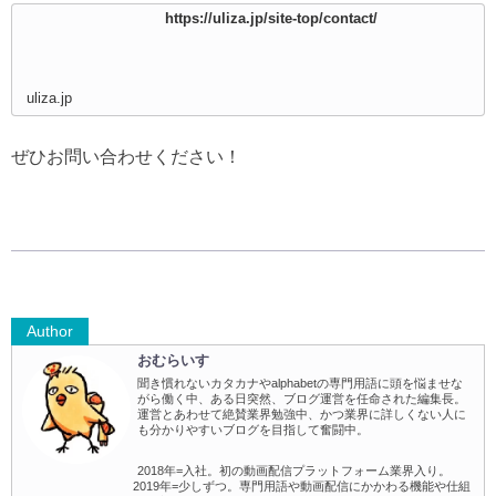
https://uliza.jp/site-top/contact/
uliza.jp
ぜひお問い合わせください！
Author
おむらいす
聞き慣れないカタカナやalphabetの専門用語に頭を悩ませな
がら働く中、ある日突然、ブログ運営を任命された編集長。
運営とあわせて絶賛業界勉強中、かつ業界に詳しくない人に
も分かりやすいブログを目指して奮闘中。
2018年=入社。初の動画配信プラットフォーム業界入り。
2019年=少しずつ。専門用語や動画配信にかかわる機能や仕組