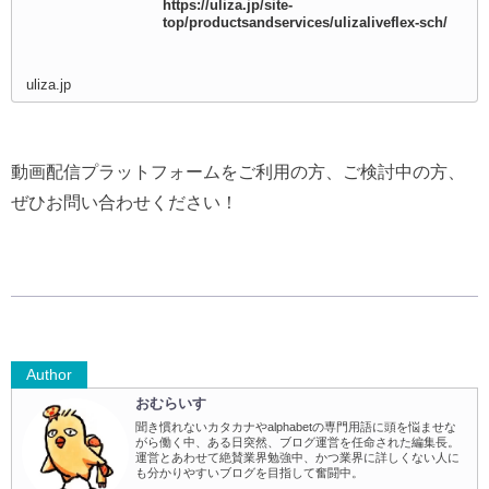
https://uliza.jp/site-
top/productsandservices/ulizaliveflex-sch/
uliza.jp
動画配信プラットフォームをご利用の方、ご検討中の方、
ぜひお問い合わせください！
Author
おむらいす
聞き慣れないカタカナやalphabetの専門用語に頭を悩ませな
がら働く中、ある日突然、ブログ運営を任命された編集長。
運営とあわせて絶賛業界勉強中、かつ業界に詳しくない人に
も分かりやすいブログを目指して奮闘中。